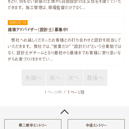
をとり、何もない状態の土地から自由設計の注文住宅を建てていた
だきます。 施工管理は、現場監督だけでなく...
2025.01.10
建築アドバイザー（設計士）募集中!
弊社へお越しくださったお客様との打ち合わせと設計を担当して
いただきます。 弊社では、”営業だけ” “設計だけ”という分業制では
なく、設計士がチームとなり最初から最後までお客様に寄り添いな
がらお家づくりをさせてい...
先頭へ
前へ
次へ
最後へ
1ページ中
/ 1ページ目
第二新卒エントリー
中途エントリー