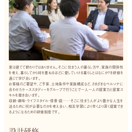
家は建てて終わりではありません。そこに住まう人の暮らし方や、家族の関係性
を考え、暮らしてから時を重ねるほどに愛していける暮らしとはなにか？を研修を
通じて学び合います。
お客様のご要望や、ご予算、土地条件や家族構成など、さまざまなペルソナに
合わせたケーススタディーをグループで行うことで一人一人の提案力と提案ス
キルを磨き合います。
収納・趣味・ライフスタイル・借景・庭……そこに住まう人がより豊かな人生を
送るために何が必要なのかを考え合い、相互学習により早くより深く提案でき
るようになるための研修制度です。
設計研修