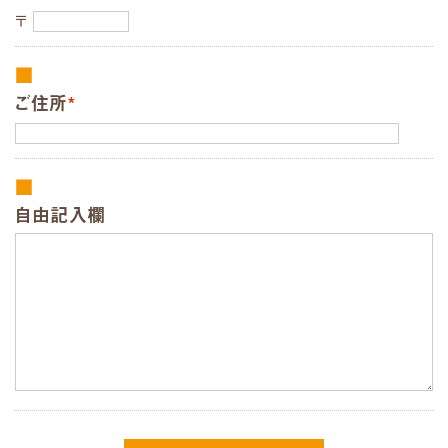
〒
ご住所
*
自由記入欄