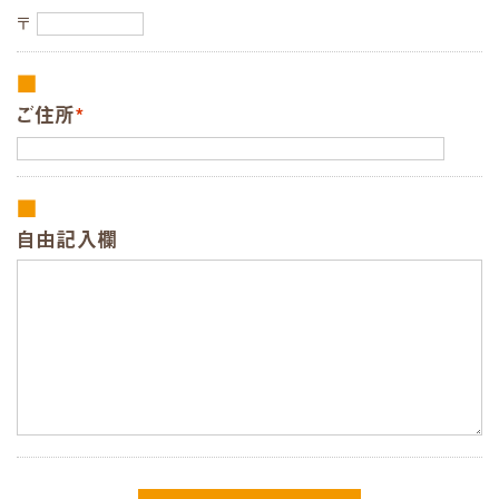
〒
ご住所
*
自由記入欄