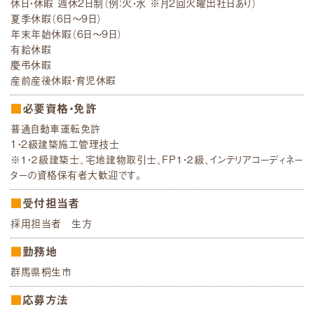
休日・休暇 週休2日制（例：火・水 ※月2回火曜出社日あり）
夏季休暇（6日～9日）
年末年始休暇（6日～9日）
有給休暇
慶弔休暇
産前産後休暇・育児休暇
必要資格・免許
普通自動車運転免許
1・2級建築施工管理技士
※１・２級建築士、宅地建物取引士、FP１・２級、インテリアコーディネー
ターの資格保有者大歓迎です。
受付担当者
採用担当者 生方
勤務地
群馬県桐生市
応募方法